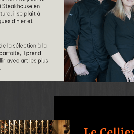
oi Steakhouse en
re, il se plaît à
ues d’hier et
de la sélection à la
arfaite, il prend
lir avec art les plus
.
Le Cellie