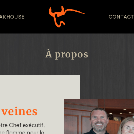
AKHOUSE
CONTAC
À propos
 veines
otre Chef exécutif,
me flamme pour la