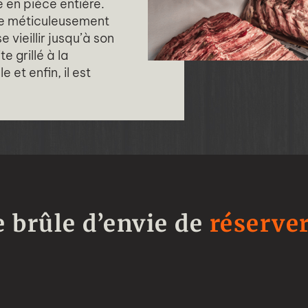
 en pièce entière.
are méticuleusement
e vieillir jusqu’à son
 grillé à la
 et enfin, il est
e brûle d’envie de
réserve